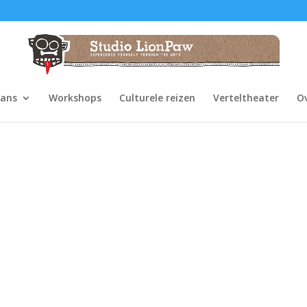
dans
Workshops
Culturele reizen
Verteltheater
O