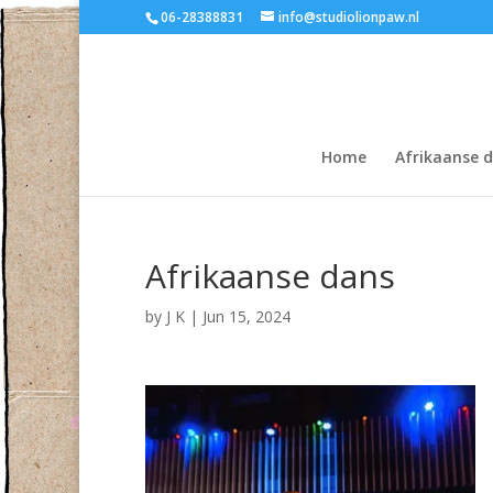
06-28388831
info@studiolionpaw.nl
Home
Afrikaanse 
Afrikaanse dans
by
J K
|
Jun 15, 2024