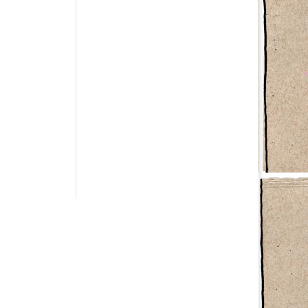
Have a question?
info@studiolionpaw.nl
06 – 28 38 88 31